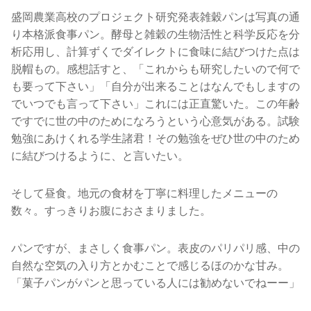
盛岡農業高校のプロジェクト研究発表雑穀パンは写真の通
り本格派食事パン。酵母と雑穀の生物活性と科学反応を分
析応用し、計算ずくでダイレクトに食味に結びつけた点は
脱帽もの。感想話すと、「これからも研究したいので何で
も要って下さい」「自分が出来ることはなんでもしますの
でいつでも言って下さい」これには正直驚いた。この年齢
ですでに世の中のためになろうという心意気がある。試験
勉強にあけくれる学生諸君！その勉強をぜひ世の中のため
に結びつけるように、と言いたい。
そして昼食。地元の食材を丁寧に料理したメニューの
数々。すっきりお腹におさまりました。
パンですが、まさしく食事パン。表皮のパリパリ感、中の
自然な空気の入り方とかむことで感じるほのかな甘み。
「菓子パンがパンと思っている人には勧めないでねーー」