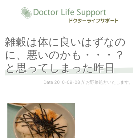
雑穀は体に良いはずなの
に、悪いのかも・・・？
と思ってしまった昨日
Date
2010-09-08
//
お野菜処方いたします。