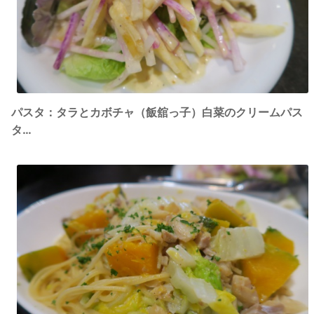
パスタ：タラとカボチャ（飯舘っ子）白菜のクリームパス
タ
…