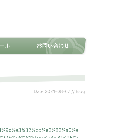
Date
2021-08-07
//
Blog
8%8f%9c%e3%82%bd%e3%83%a0%e
%b0-%e6%81%b5-%e3%81%95%e