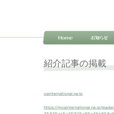
紹介記事の掲載
oainternational.ne.jp
https://moainternational.ne.j
3%83%aa%e3%82%a8%e4%b8%8a%