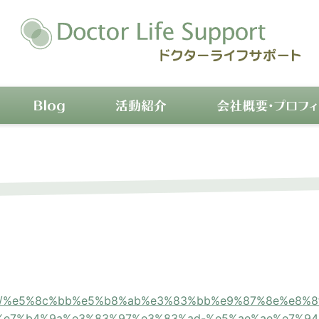
p/leader/%e5%8c%bb%e5%b8%ab%e3%83%bb%e9%87%8e%e
e7%b4%9a%e3%83%97%e3%83%ad-%e5%ae%ae%e7%94