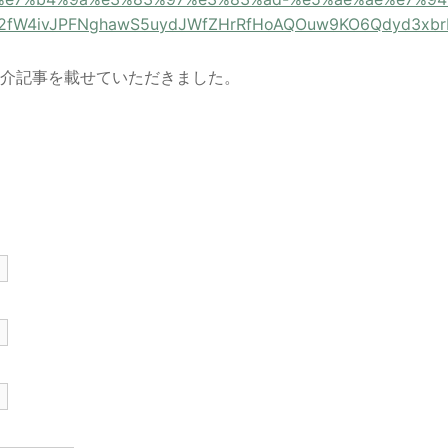
b2fW4ivJPFNghawS5uydJWfZHrRfHoAQOuw9KO6Qdyd3xbr
紹介記事を載せていただきました。